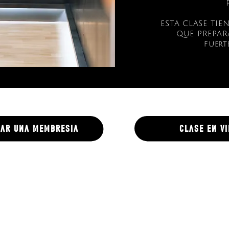
ESTA CLASE TIE
QUE PREPAR
fuert
ar una membresia
clase en v