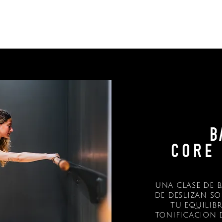
as
clases en video
certificación 
b
c o r e 
UNA CLASE DE 
DE DESLIZAN SO
TU EQUILIB
TONIFICACION 