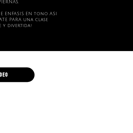
PIERNAS.
NE ENFASIS EN tono ASI
ATE PARA una clase
e
y divertida!
ideo