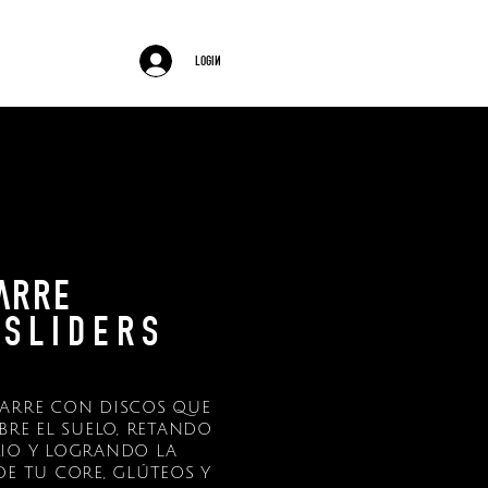
barre
login
arre
s l i d e r s
BARRE CON DISCOS QUE
BRE EL SUELO, RETANDO
RIO Y LOGRANDO LA
DE TU CORE, GLÚTEOS Y