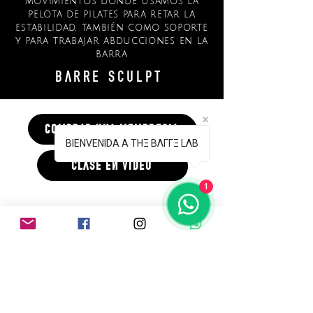
movimientos donde usamos la
pelota de pilates para retar la
estabilidad, también como soporte
y para trabajar abducciones en la
barra
barre
s c u l p t
comprar una membresia
BIENVENIDA A ТHΞ BΛГГΞ LΛB
clase en video
1
membresías
clases en video