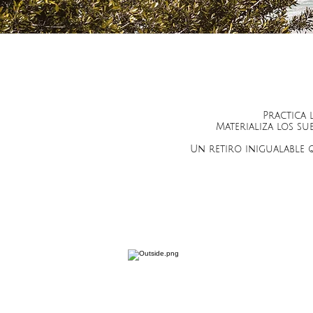
Practica 
Materializa los s
Un retiro inigualable 