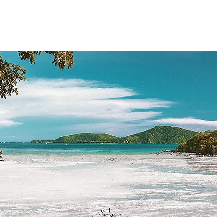
as
clases en video
certificación 