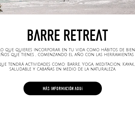
barre retreat
lo que quieres incorporar en tu vida como hábitos de bien
ueños que tienes , comenzando el año con las herramientas 
que tendrá actividades como: Barre, Yoga, meditacion, Kayak
saludable y cabañas en medio de la naturaleza.
más información aquí