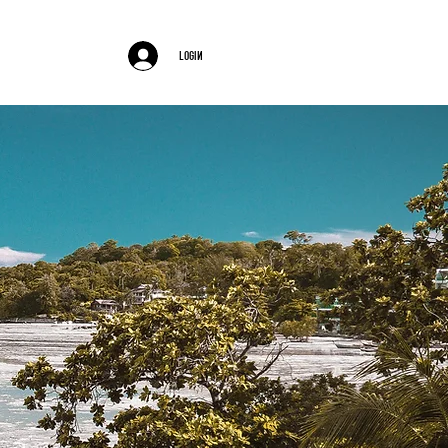
barre
login