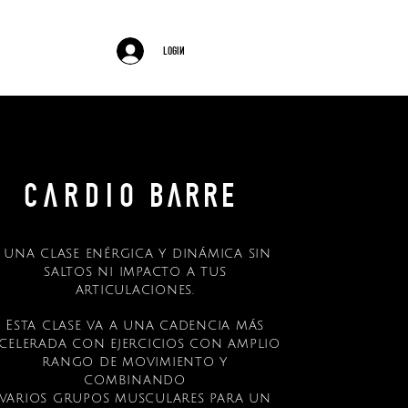
ón barre
login
c a r d i o
barre
una clase
enérgica y
dinámica
sin
saltos ni impacto a tus
articulaciones.
Esta clase va a una cadencia más
celerada con ejercicios con amplio
rango de movimiento y
combinando
varios grupos musculares para un