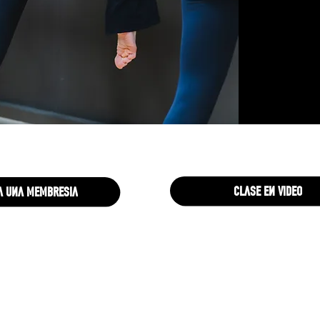
clase en video
 una membresia